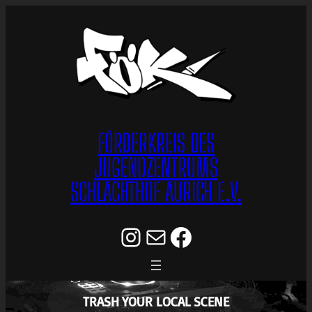
Zum
Inhalt
springen
FÖRDERKREIS DES
JUGENDZENTRUMS
SCHLACHTHOF AURICH E.V.
Instagram
E-Mail
Facebook
TRASH YOUR LOCAL SCENE