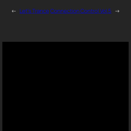
←
Let’s Trance
Connection Control Vol.5
→