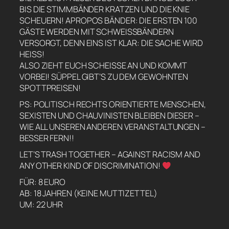
IS DIE STIMMBÄNDER KRATZEN UND DIE KNIE S
CHEUERN! APROPOS BÄNDER: DIE ERSTEN 100 G
ÄSTE WERDEN MIT SCHWEISSBÄNDERN VE
RSORGT, DENN EINS IST KLAR: DIE SACHE WIRD HE
ISS!
ALSO ZIEHT EUCH SCHEISSE AN UND KOMMT V
ORBEI! SÜPPEL GIBT’S ZU DEM GEWOHNTEN S
POTTPREISEN!
PS: POLITISCH RECHTS ORIENTIERTE MENSCHEN,
SEXISTEN UND CHAUVINISTEN BLEIBEN DIESER –
WIE ALL UNSEREN ANDEREN VERANSTALTUNGEN –
BESSER FERN!!
LET’S TRASH TOGETHER – AGAINST RACISM AND
ANY OTHER KIND OF DISCRIMINATION!
FÜR: 8 EURO
AB: 18 JAHREN (KEINE MUTTIZETTEL)
UM: 22 UHR