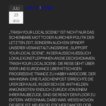
PARTYS
|
TRASH
JULI
23
2022
„TRASH YOUR LOCAL SCENE!“ IST NICHT NUR DAS
SCHEINBARE MOTTO DER AURICHER POLITIK DER
LETZTEN ZEIT, SONDERN AUCH EIN SPINOFF
UNSERER VERANSTALTUNGSREIHE „SUPPORT
YOUR LOCAL SCENE“, IN DER AUSSCHLIESSLICH L
OKALE KÜNSTLER*INNEN AN DIE DECKS KOMMEN.
TRASH YOUR LOCAL SCENE: DIE REISE GEHT ÜBER
90ER UND EURODANCE ÜBER KITSCHIGEN
PROGRESSIVE TRANCE ZU HABBY HARDCORE. DER
WAHNSINN: EINE FLASCHENPOST ERREICHTE DIE
UFER DER KALKE, IN DER SICH DIE ANT!HELDEN
ANKÜNDIGTEN! ENDLICH ZURÜCK VON EINEM
IHRER RAUBEZÜGE, SIND SIE READY DEN FLOOR ZU
ENTERN. WER EINMAL DABEI WAR, WEISS WOVON D
IE REDE IST: NEUER DEUTSCHER DANCEFLOOR B