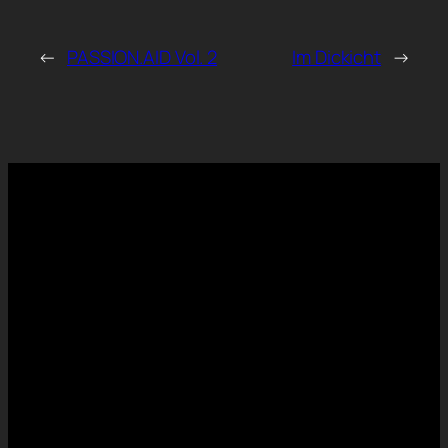
←
PASSION.AID Vol. 2
Im Dickicht
→