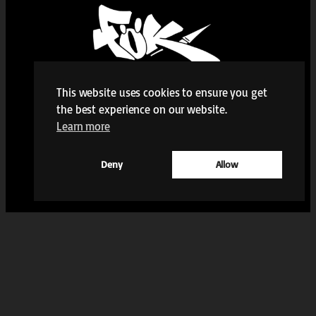
This website uses cookies to ensure you get
the best experience on our website.
Learn more
Deny
Allow
Instagram
Facebook
mailto:kontakt@foek-juz-aurich.de
Veranstaltungsarchiv
Über uns
Rechtliches
RSS-Feed
iCal – Kalender Feed