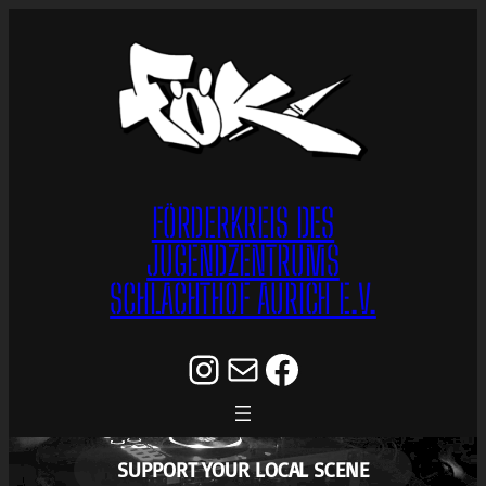
Zum
Inhalt
springen
FÖRDERKREIS DES
JUGENDZENTRUMS
SCHLACHTHOF AURICH E.V.
Instagram
E-Mail
Facebook
SUPPORT YOUR LOCAL SCENE